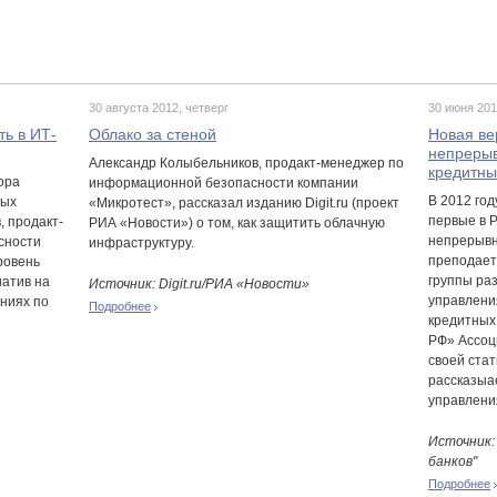
30 августа 2012, четверг
30 июня 201
ь в ИТ-
Облако за стеной
Новая ве
непрерыв
Александр Колыбельников, продакт-менеджер по
кредитны
ора
информационной безопасности компании
В 2012 го
вых
«Микротест», рассказал изданию Digit.ru (проект
первые в 
, продакт-
РИА «Новости») о том, как защитить облачную
непрерывн
сности
инфраструктуру.
преподает
ровень
группы ра
атив на
Источник: Digit.ru/РИА «Новости»
управлени
ниях по
Подробнее
кредитных
РФ» Ассоци
своей ста
рассказыа
управлени
Источник:
банков"
Подробнее