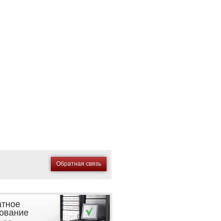
Обратная связь
атное
ование