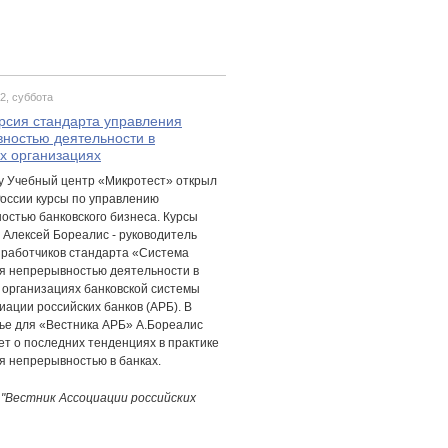
2, суббота
рсия стандарта управления
ностью деятельности в
х организациях
ду Учебный центр «Микротест» открыл
России курсы по управлению
остью банковского бизнеса. Курсы
 Алексей Бореалис - руководитель
зработчиков стандарта «Система
я непрерывностью деятельности в
 организациях банковской системы
ации российских банков (АРБ). В
тье для «Вестника АРБ» А.Бореалис
ет о последних тенденциях в практике
я непрерывностью в банках.
 "Вестник Ассоциации российских