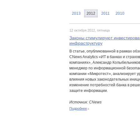
2013
2012
2011
2010
12 октября 2012, пятница
Законы стимулируют инвестироват
инфраструктуру
В статье, опубликованной в рамках обз
CNews Analytics «ИТ в банках и страхо
компаниях», Александр Колыбельников
менеджер по информационной безопа
компании «Микротест», анализирует у
влияния новых законодательных иници
изменение потребностей банка в реше
защите информации.
Источник: CNews
Подробнее