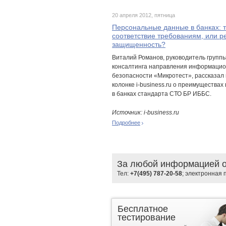
20 апреля 2012, пятница
Персональные данные в банках: 
соответствие требованиям, или р
защищенность?
Виталий Романов, руководитель группы
консалтинга направления информаци
безопасности «Микротест», рассказал 
колонке i-business.ru о преимуществах
в банках стандарта СТО БР ИББС.
Источник: i-business.ru
Подробнее
За любой информацией о
Тел:
+7(495) 787-20-58
; электронная 
Бесплатное
тестирование