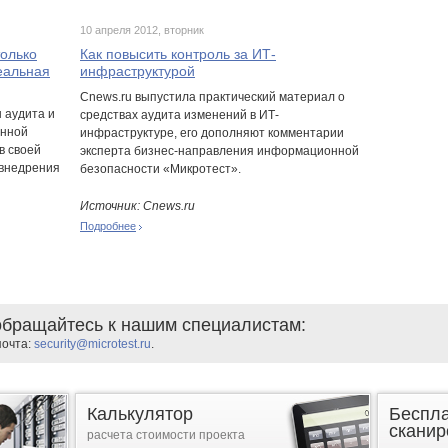
10 апреля 2012, вторник
только
Как повысить контроль за ИТ-
еальная
инфраструктурой
Cnews.ru выпустила практический материал о
 аудита и
средствах аудита изменений в ИТ-
онной
инфраструктуре, его дополняют комментарии
в своей
эксперта бизнес-направления информационной
 внедрения
безопасности «Микротест».
Источник: Cnews.ru
Подробнее
бращайтесь к нашим специалистам:
почта:
security@microtest.ru
.
Калькулятор
Беспл
сканир
расчета стоимости проекта