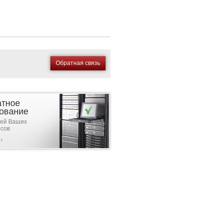
Обратная связь
атное
ование
тей Ваших
исов