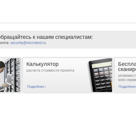
бращайтесь к нашим специалистам:
почта:
security@microtest.ru
.
Калькулятор
Беспл
сканир
расчета стоимости проекта
уязвимос
web-серв
Подробнее
Подробнее